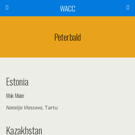
WACC
Peterbald
Estonia
Mak Maier
Natalija Vlassova
, Tartu
Kazakhstan